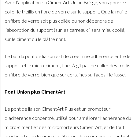
Avec l’application du CimentArt Union Bridge, vous pourrez
coller le treillis en fibre de verre sur le support. Que la maille
en fibre de verre soit plus collée ou non dépendra de
l’absorption du support (sur les carreaux il sera mieux collé,
sur le ciment ou le plâtre non).
Le but du pont de liaison est de créer une adhérence entre le
support et le micro-ciment, il ne s’agit pas de coller des treillis
en fibre de verre, bien que sur certaines surfaces il le fasse.
Pont Union plus CimentArt
Le pont de liaison CimentArt Plus est un promoteur
d’adhérence concentré, utilisé pour améliorer l’adhérence du
micro-ciment et des micromorteurs CimentArt, et de tout
produit à base de ciment, plâtre ou chaux en général, sur tout