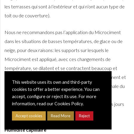
les terrasses qui sont à l’extérieur et qui n’ont aucun type de
toit ou de couverture).
Nous ne recommandons pas l’application du Microciment
dans les situations de basses températures, de glace ou de
neige, pour deux raisons: les supports sur lesquels le
Microciment est appliqué, avec ces changements de
température, se dilatent et se contractent beaucoup et
peuvent se fracturer et voir cette fissure en Microciment et
This website uses its own and third-party
la deuxième raison est que la couche de protection finale du
cookies to offer a better experience. You can
vernis polyuréthane peut être affectée et même
accept, configure or reject its use. For more
information, read our Cookies Policy.
endommagée, si le Microciment est pendant plusieurs jours
sous la neige ou l’eau.
Accept cookies
Read More
Reject
Humidité capillaire